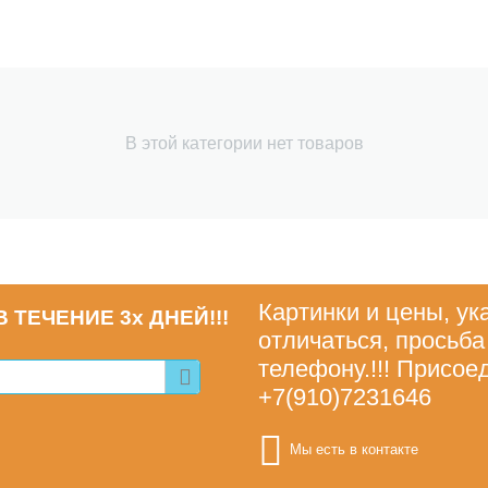
В этой категории нет товаров
Картинки и цены, ук
 ТЕЧЕНИЕ 3х ДНЕЙ!!!
отличаться, просьба
телефону.!!! Присое
+7(910)7231646
Мы есть в контакте