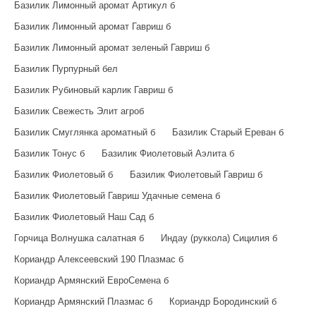
Базилик Лимонный аромат Артикул б
Базилик Лимонный аромат Гавриш б
Базилик Лимонный аромат зеленый Гавриш б
Базилик Пурпурный бел
Базилик Рубиновый карлик Гавриш б
Базилик Свежесть Элит агроб
Базилик Смуглянка ароматный б
Базилик Старый Ереван б
Базилик Тонус б
Базилик Фиолетовый Аэлита б
Базилик Фиолетовый б
Базилик Фиолетовый Гавриш б
Базилик Фиолетовый Гавриш Удачные семена б
Базилик Фиолетовый Наш Сад б
Горчица Волнушка салатная б
Индау (руккола) Сицилия б
Кориандр Алексеевский 190 Плазмас б
Кориандр Армянский ЕвроСемена б
Кориандр Армянский Плазмас б
Кориандр Бородинский б