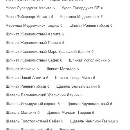
Укроп Супердукат Аэлита б
Укроп Супердукат ОЕ б
Укроп Фейерверк Аэлита б
Черемша Медвежонок б
Черемша Медвежонок Гавриш б
Шпигат Ранний гибрид б
Шпинат Жирнолистный Аэлита б
Шпинат Жирнолистный Гавриш б
Шпинат Жирнолистный Марс Уральский Дачник б
Шпинат Жирнолистный СеДек б
Шпинат Исполинский б
Шпинат Мариска б
Шпинат Матадор б
Шпинат Папай Аэлита б
Шпинат Повар Миша б
Шпинат Ранний гибрид б
Щавель Бельвильский б
Щавель Бельвильский Уральский Дачник б
Щавель Изумрудный король б
Щавель Крупнолистный б
Щавель Малахит б
Щавель Малахит Гавриш б
Щавель Толстолистный СеДек б
Щавель Чемпион Гавриш б
Щавель Широколистный б
Эстрагон