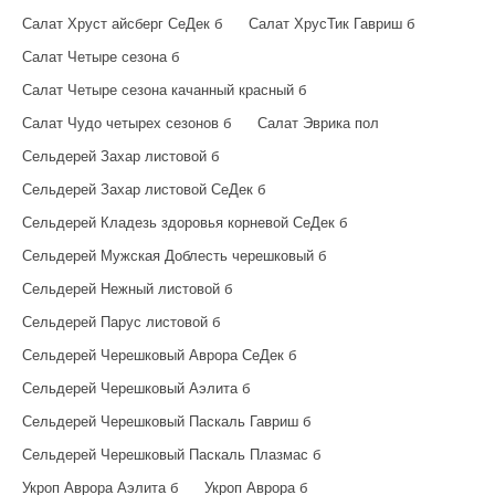
Салат Хруст айсберг СеДек б
Салат ХрусТик Гавриш б
Салат Четыре сезона б
Салат Четыре сезона качанный красный б
Салат Чудо четырех сезонов б
Салат Эврика пол
Сельдерей Захар листовой б
Сельдерей Захар листовой СеДек б
Сельдерей Кладезь здоровья корневой СеДек б
Сельдерей Мужская Доблесть черешковый б
Сельдерей Нежный листовой б
Сельдерей Парус листовой б
Сельдерей Черешковый Аврора СеДек б
Сельдерей Черешковый Аэлита б
Сельдерей Черешковый Паскаль Гавриш б
Сельдерей Черешковый Паскаль Плазмас б
Укроп Аврора Аэлита б
Укроп Аврора б