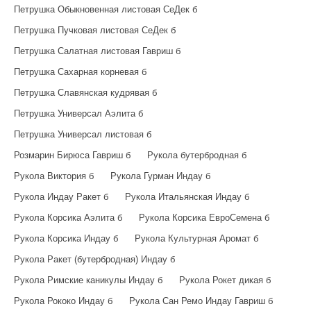
Петрушка Обыкновенная листовая СеДек б
Петрушка Пучковая листовая СеДек б
Петрушка Салатная листовая Гавриш б
Петрушка Сахарная корневая б
Петрушка Славянская кудрявая б
Петрушка Универсал Аэлита б
Петрушка Универсал листовая б
Розмарин Бирюса Гавриш б
Рукола бутербродная б
Рукола Виктория б
Рукола Гурман Индау б
Рукола Индау Ракет б
Рукола Итальянская Индау б
Рукола Корсика Аэлита б
Рукола Корсика ЕвроСемена б
Рукола Корсика Индау б
Рукола Культурная Аромат б
Рукола Ракет (бутербродная) Индау б
Рукола Римские каникулы Индау б
Рукола Рокет дикая б
Рукола Рококо Индау б
Рукола Сан Ремо Индау Гавриш б