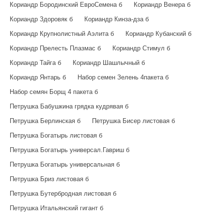
Кориандр Бородинский ЕвроСемена б
Кориандр Венера б
Кориандр Здоровяк б
Кориандр Кинза-дза б
Кориандр Крупнолистный Аэлита б
Кориандр Кубанский б
Кориандр Прелесть Плазмас б
Кориандр Стимул б
Кориандр Тайга б
Кориандр Шашлычный б
Кориандр Янтарь б
Набор семен Зелень 4пакета б
Набор семян Борщ 4 пакета б
Петрушка Бабушкина грядка кудрявая б
Петрушка Берлинская б
Петрушка Бисер листовая б
Петрушка Богатырь листовая б
Петрушка Богатырь универсал.Гавриш б
Петрушка Богатырь универсальная б
Петрушка Бриз листовая б
Петрушка Бутербродная листовая б
Петрушка Итальянский гигант б