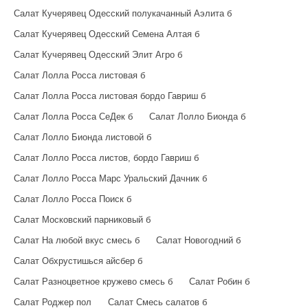
Салат Кучерявец Одесский полукачанный Аэлита б
Салат Кучерявец Одесский Семена Алтая б
Салат Кучерявец Одесский Элит Агро б
Салат Лолла Росса листовая б
Салат Лолла Росса листовая бордо Гавриш б
Салат Лолла Росса СеДек б
Салат Лолло Бионда б
Салат Лолло Бионда листовой б
Салат Лолло Росса листов, бордо Гавриш б
Салат Лолло Росса Марс Уральский Дачник б
Салат Лолло Росса Поиск б
Салат Московский парниковый б
Салат На любой вкус смесь б
Салат Новогодний б
Салат Обхрустишься айсбер б
Салат Разноцветное кружево смесь б
Салат Робин б
Салат Роджер пол
Салат Смесь салатов б