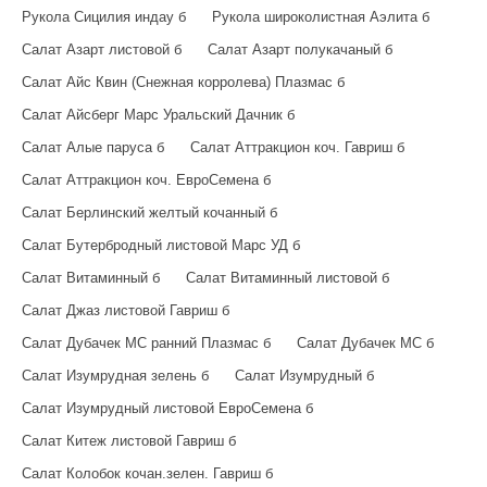
Рукола Сицилия индау б
Рукола широколистная Аэлита б
Салат Азарт листовой б
Салат Азарт полукачаный б
Салат Айс Квин (Снежная корролева) Плазмас б
Салат Айсберг Марс Уральский Дачник б
Салат Алые паруса б
Салат Аттракцион коч. Гавриш б
Салат Аттракцион коч. ЕвроСемена б
Салат Берлинский желтый кочанный б
Салат Бутербродный листовой Марс УД б
Салат Витаминный б
Салат Витаминный листовой б
Салат Джаз листовой Гавриш б
Салат Дубачек МС ранний Плазмас б
Салат Дубачек МС б
Салат Изумрудная зелень б
Салат Изумрудный б
Салат Изумрудный листовой ЕвроСемена б
Салат Китеж листовой Гавриш б
Салат Колобок кочан.зелен. Гавриш б