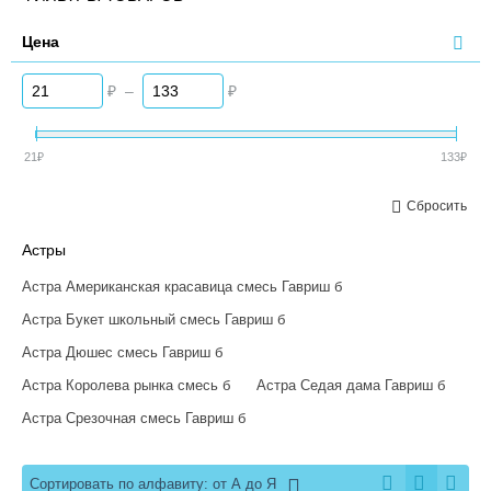
Цена
₽
–
₽
21
₽
133
₽
Сбросить
Астры
Астра Американская красавица смесь Гавриш б
Астра Букет школьный смесь Гавриш б
Астра Дюшес смесь Гавриш б
Астра Королева рынка смесь б
Астра Седая дама Гавриш б
Астра Срезочная смесь Гавриш б
Сортировать по алфавиту: от А до Я