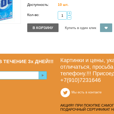
Доступность:
10 шт.
+
Кол-во:
−
В КОРЗИНУ
Купить в один клик
Картинки и цены, ук
 ТЕЧЕНИЕ 3х ДНЕЙ!!!
отличаться, просьба
телефону.!!! Присое
+7(910)7231646
Мы есть в контакте
АКЦИЯ!! ПРИ ПОКУПКЕ САМО
ПОДАРОЧНЫЙ СЕРТИФИКАТ НА