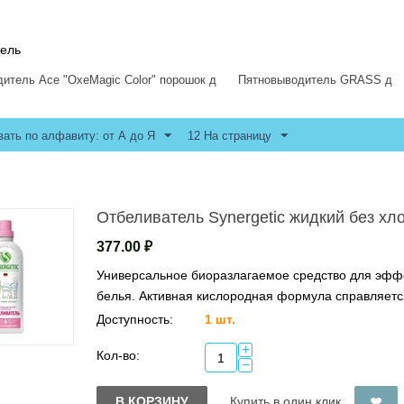
тель
итель Ace "OxeMagic Color" порошок д
Пятновыводитель GRASS д
вать по алфавиту: от А до Я
12 На страницу
Отбеливатель Synergetic жидкий без хл
377.00
₽
Универсальное биоразлагаемое средство для эффек
белья. Активная кислородная формула справляется
Доступность:
1 шт.
+
Кол-во:
−
В КОРЗИНУ
Купить в один клик