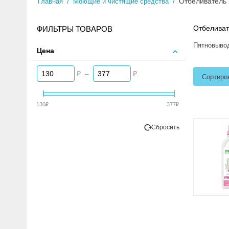
/
/
Отбеливатель
Главная
Моющие и чистящие средства
Отбелива
ФИЛЬТРЫ ТОВАРОВ
Пятновывод
Цена
₽
–
₽
Сортиро
130
₽
377
₽
Сбросить