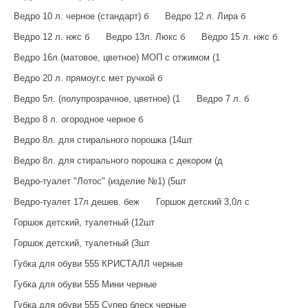
Ведро 10 л. черное (стандарт) б
Ведро 12 л. Лира б
Ведро 12 л. нжс б
Ведро 13л. Люкс б
Ведро 15 л. нжс б
Ведро 16л.(матовое, цветное) МОП с отжимом (1
Ведро 20 л. прямоуг.с мет ручкой б
Ведро 5л. (полупрозрачное, цветное) (1
Ведро 7 л. б
Ведро 8 л. огородное черное б
Ведро 8л. для стирального порошка (14шт
Ведро 8л. для стирального порошка с декором (д
Ведро-туалет "Лотос" (изделие №1) (5шт
Ведро-туалет 17л дешев. беж
Горшок детский 3,0л с
Горшок детский, туалетный (12шт
Горшок детский, туалетный (3шт
Губка для обуви 555 КРИСТАЛЛ черные
Губка для обуви 555 Мини черные
Губка для обуви 555 Супер блеск черные