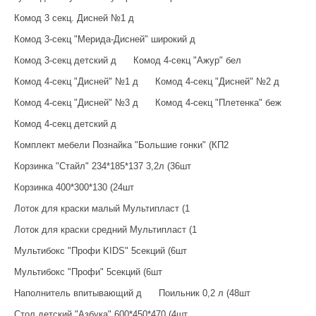
Комод 3 секц. Дисней №1 д
Комод 3-секц "Мерида-Дисней" широкий д
Комод 3-секц детский д
Комод 4-секц "Ажур" бел
Комод 4-секц "Дисней" №1 д
Комод 4-секц "Дисней" №2 д
Комод 4-секц "Дисней" №3 д
Комод 4-секц "Плетенка" беж
Комод 4-секц детский д
Комплект мебели Познайка "Большие гонки" (КП2
Корзинка "Стайл" 234*185*137 3,2л (36шт
Корзинка 400*300*130 (24шт
Лоток для краски малый Мультипласт (1
Лоток для краски средний Мультипласт (1
Мультибокс "Профи KIDS" 5секций (6шт
Мультибокс "Профи" 5секций (6шт
Наполнитель впитывающий д
Поильник 0,2 л (48шт
Стол детский "Азбука" 600*450*470 (4шт