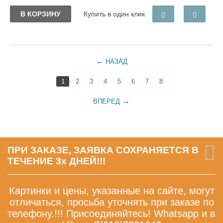
В КОРЗИНУ
Купить в один клик
НАЗАД
1
2
3
4
5
6
7
8
ВПЕРЕД
ПРИ ЗАКАЗЕ, ЗАЯВКА СОХРАНЯЕТСЯ В
ТЕЧЕНИЕ 3х ДНЕЙ!!!
Картинки и цены, указанные на сайте, могут
отличаться, просьба уточнять при заказе по
телефону.!!! Присоединяйтесь! Whatsapp и в