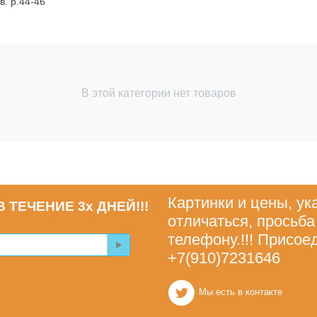
в. р.44-46
В этой категории нет товаров
Картинки и цены, ук
 ТЕЧЕНИЕ 3х ДНЕЙ!!!
отличаться, просьба
телефону.!!! Присое
+7(910)7231646
Мы есть в контакте