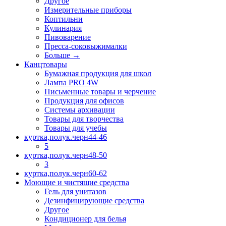
Другое
Измерительные приборы
Коптильни
Кулинария
Пивоварение
Пресса-соковыжималки
Больше
→
Канцтовары
Бумажная продукция для школ
Лампа PRO 4W
Письменные товары и черчение
Продукция для офисов
Системы архивации
Товары для творчества
Товары для учебы
куртка,полук.черн44-46
5
куртка,полук.черн48-50
3
куртка,полук.черн60-62
Моющие и чистящие средства
Гель для унитазов
Дезинфицирующие средства
Другое
Кондиционер для белья