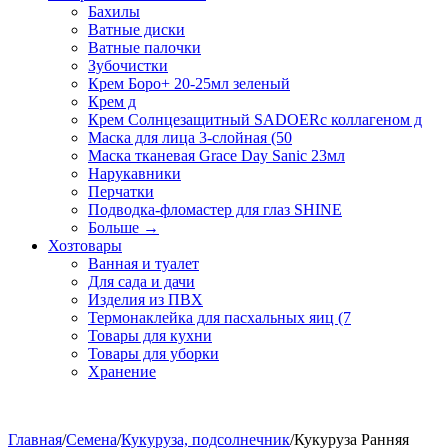
Бахилы
Ватные диски
Ватные палочки
Зубочистки
Крем Боро+ 20-25мл зеленый
Крем д
Крем Солнцезащитный SADOERс коллагеном д
Маска для лица 3-слойная (50
Маска тканевая Grace Day Sanic 23мл
Нарукавники
Перчатки
Подводка-фломастер для глаз SHINE
Больше
→
Хозтовары
Ванная и туалет
Для сада и дачи
Изделия из ПВХ
Термонаклейка для пасхальных яиц (7
Товары для кухни
Товары для уборки
Хранение
Главная
/
Семена
/
Кукуруза, подсолнечник
/
Кукуруза Ранняя