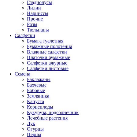
Гладиолусы
Лилии
Нарциссы
Прочие
Розы
Тюльпаны
Салфетки
Бумага туалетная
Бумажные полотенца
Влажные салфетки
Платочки бумажные
Салфетки ажурные
Салфетки листовые
Семена
Баклажаны
Бахчевые
Бобовые
Земляника
Капуста
Корнеплоды
Кукуруза, подсолнечник
Лечебные растения
Лук
Огурцы
Перцы