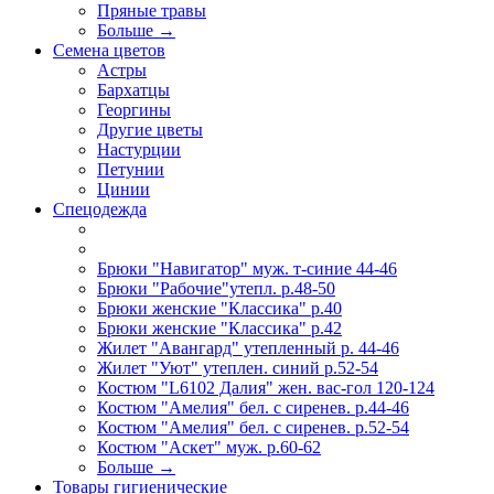
Пряные травы
Больше
→
Семена цветов
Астры
Бархатцы
Георгины
Другие цветы
Настурции
Петунии
Цинии
Спецодежда
Брюки "Навигатор" муж. т-синие 44-46
Брюки "Рабочие"утепл. р.48-50
Брюки женские "Классика" р.40
Брюки женские "Классика" р.42
Жилет "Авангард" утепленный р. 44-46
Жилет "Уют" утеплен. синий р.52-54
Костюм "L6102 Далия" жен. вас-гол 120-124
Костюм "Амелия" бел. с сиренев. р.44-46
Костюм "Амелия" бел. с сиренев. р.52-54
Костюм "Аскет" муж. р.60-62
Больше
→
Товары гигиенические