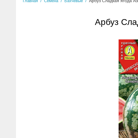
/
/
/
Арбуз Сладкая ягода А
Главная
Семена
Бахчевые
Арбуз Сла