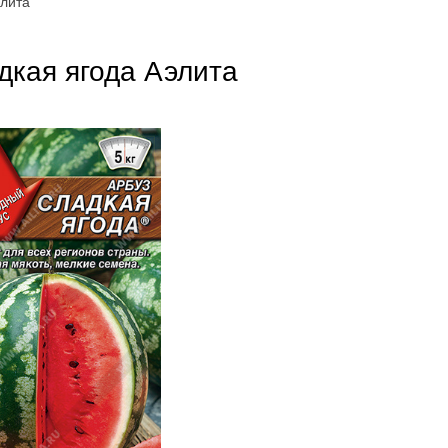
элита
дкая ягода Аэлита