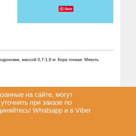
Save
доножке, массой 0,7-1,8 кг. Кора тонкая. Мякоть
азанные на сайте, могут
 уточнять при заказе по
диняйтесь! Whatsapp и в Viber