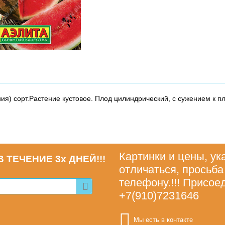
я) сорт.Растение кустовое. Плод цилиндрический, с сужением к пло
Картинки и цены, ук
 ТЕЧЕНИЕ 3х ДНЕЙ!!!
отличаться, просьба
телефону.!!! Присое
+7(910)7231646
Мы есть в контакте