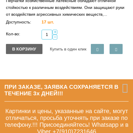
Перчатки хозяйственные латексные обладают отличной
стойкостью к различным воздействиям. Они защищают руки
от воздействия агрессивных химических веществ,...
Доступность:
17 шт.
+
Кол-во:
−
В КОРЗИНУ
Купить в один клик
ПРИ ЗАКАЗЕ, ЗАЯВКА СОХРАНЯЕТСЯ В
ТЕЧЕНИЕ 3х ДНЕЙ!!!
Картинки и цены, указанные на сайте, могут
отличаться, просьба уточнять при заказе по
телефону.!!! Присоединяйтесь! Whatsapp и в
Viber +7(910)7231646